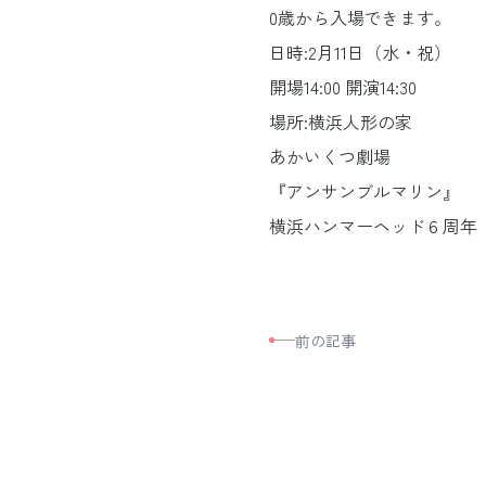
0歳から入場できます。
日時:2月11日（水・祝）
開場14:00 開演14:30
場所:横浜人形の家
あかいくつ劇場
『アンサンブルマリン』
横浜ハンマーヘッド６周年「
S
M
T
W
T
F
S
前の記事
1
2
3
4
5
6
7
8
9
10
11
12
13
14
15