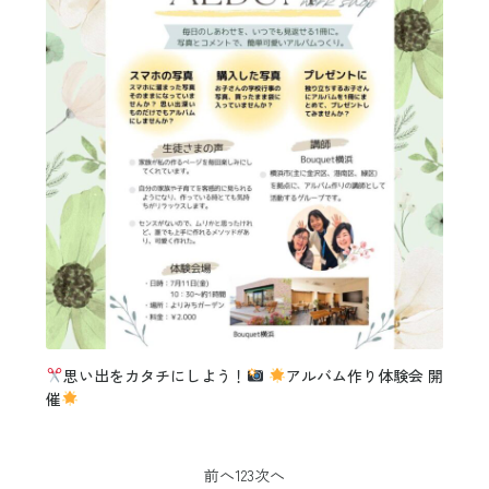
思い出をカタチにしよう！
アルバム作り体験会 開
催
前へ
1
2
3
次へ