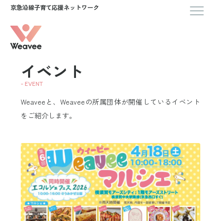
京急沿線子育て応援ネットワーク
Weavee
とは
イベン
ト
イベント
マガジ
ン
- EVENT
ポッド
Weaveeと、Weaveeの所属団体が開催しているイベント
キャス
ト
をご紹介します。
コラボ